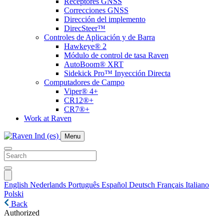
Receptores GNSS
Correcciones GNSS
Dirección del implemento
DirecSteer™
Controles de Aplicación y de Barra
Hawkeye® 2
Módulo de control de tasa Raven
AutoBoom® XRT
Sidekick Pro™ Inyección Directa
Computadores de Campo
Viper® 4+
CR12®+
CR7®+
Work at Raven
Menu
English
Nederlands
Português
Español
Deutsch
Français
Italiano
Polski
Back
Authorized