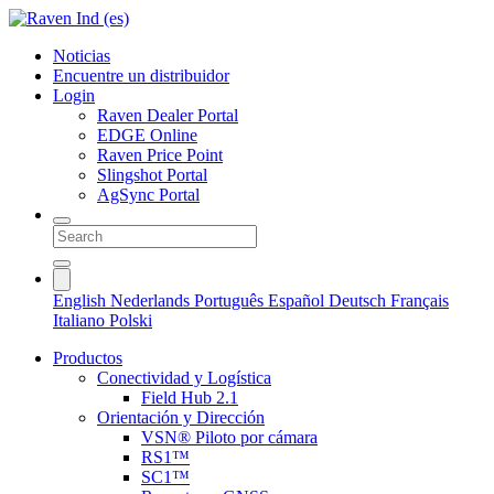
Noticias
Encuentre un distribuidor
Login
Raven Dealer Portal
EDGE Online
Raven Price Point
Slingshot Portal
AgSync Portal
English
Nederlands
Português
Español
Deutsch
Français
Italiano
Polski
Productos
Conectividad y Logística
Field Hub 2.1
Orientación y Dirección
VSN® Piloto por cámara
RS1™
SC1™