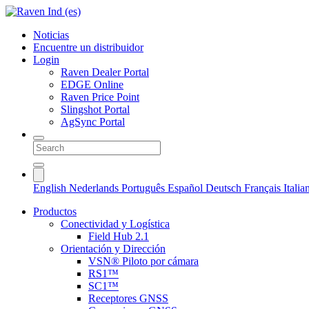
Noticias
Encuentre un distribuidor
Login
Raven Dealer Portal
EDGE Online
Raven Price Point
Slingshot Portal
AgSync Portal
English
Nederlands
Português
Español
Deutsch
Français
Itali
Productos
Conectividad y Logística
Field Hub 2.1
Orientación y Dirección
VSN® Piloto por cámara
RS1™
SC1™
Receptores GNSS