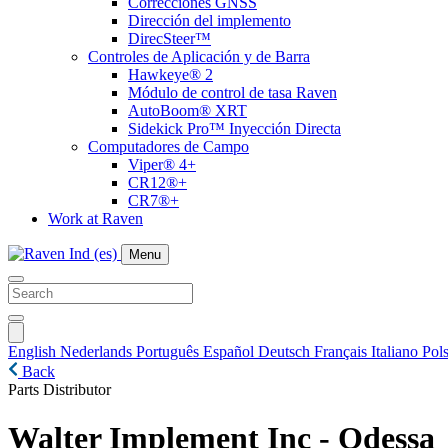
Correcciones GNSS
Dirección del implemento
DirecSteer™
Controles de Aplicación y de Barra
Hawkeye® 2
Módulo de control de tasa Raven
AutoBoom® XRT
Sidekick Pro™ Inyección Directa
Computadores de Campo
Viper® 4+
CR12®+
CR7®+
Work at Raven
Menu
English
Nederlands
Português
Español
Deutsch
Français
Italiano
Pols
Back
Parts Distributor
Walter Implement Inc - Odessa