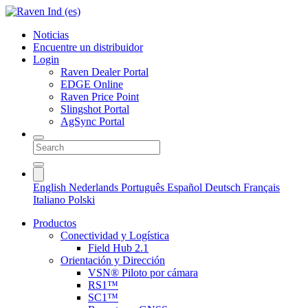
Noticias
Encuentre un distribuidor
Login
Raven Dealer Portal
EDGE Online
Raven Price Point
Slingshot Portal
AgSync Portal
English
Nederlands
Português
Español
Deutsch
Français
Italiano
Polski
Productos
Conectividad y Logística
Field Hub 2.1
Orientación y Dirección
VSN® Piloto por cámara
RS1™
SC1™