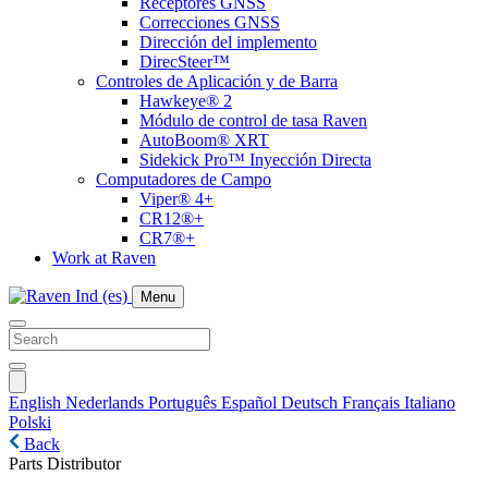
Receptores GNSS
Correcciones GNSS
Dirección del implemento
DirecSteer™
Controles de Aplicación y de Barra
Hawkeye® 2
Módulo de control de tasa Raven
AutoBoom® XRT
Sidekick Pro™ Inyección Directa
Computadores de Campo
Viper® 4+
CR12®+
CR7®+
Work at Raven
Menu
English
Nederlands
Português
Español
Deutsch
Français
Italiano
Polski
Back
Parts Distributor