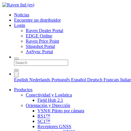
Noticias
Encuentre un distribuidor
Login
Raven Dealer Portal
EDGE Online
Raven Price Point
Slingshot Portal
AgSync Portal
English
Nederlands
Português
Español
Deutsch
Français
Itali
Productos
Conectividad y Logística
Field Hub 2.1
Orientación y Dirección
VSN® Piloto por cámara
RS1™
SC1™
Receptores GNSS