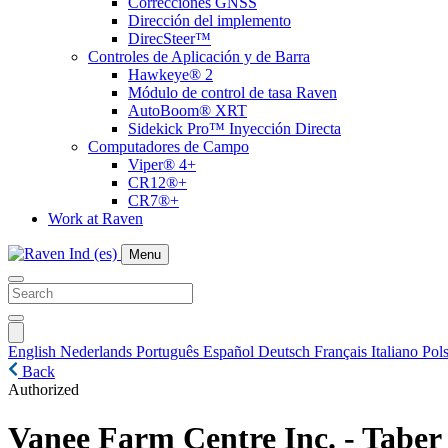
Correcciones GNSS
Dirección del implemento
DirecSteer™
Controles de Aplicación y de Barra
Hawkeye® 2
Módulo de control de tasa Raven
AutoBoom® XRT
Sidekick Pro™ Inyección Directa
Computadores de Campo
Viper® 4+
CR12®+
CR7®+
Work at Raven
Menu
English
Nederlands
Português
Español
Deutsch
Français
Italiano
Pols
Back
Authorized
Vanee Farm Centre Inc. - Taber