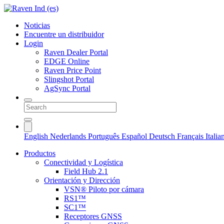
Noticias
Encuentre un distribuidor
Login
Raven Dealer Portal
EDGE Online
Raven Price Point
Slingshot Portal
AgSync Portal
English
Nederlands
Português
Español
Deutsch
Français
Itali
Productos
Conectividad y Logística
Field Hub 2.1
Orientación y Dirección
VSN® Piloto por cámara
RS1™
SC1™
Receptores GNSS