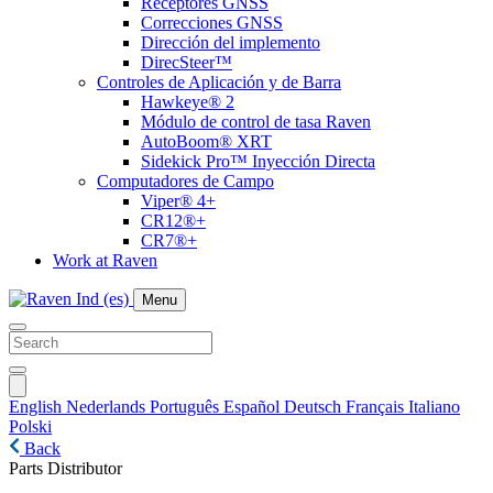
Receptores GNSS
Correcciones GNSS
Dirección del implemento
DirecSteer™
Controles de Aplicación y de Barra
Hawkeye® 2
Módulo de control de tasa Raven
AutoBoom® XRT
Sidekick Pro™ Inyección Directa
Computadores de Campo
Viper® 4+
CR12®+
CR7®+
Work at Raven
Menu
English
Nederlands
Português
Español
Deutsch
Français
Italiano
Polski
Back
Parts Distributor