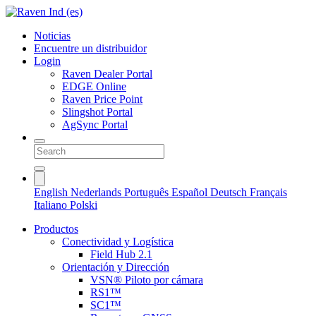
Noticias
Encuentre un distribuidor
Login
Raven Dealer Portal
EDGE Online
Raven Price Point
Slingshot Portal
AgSync Portal
English
Nederlands
Português
Español
Deutsch
Français
Italiano
Polski
Productos
Conectividad y Logística
Field Hub 2.1
Orientación y Dirección
VSN® Piloto por cámara
RS1™
SC1™