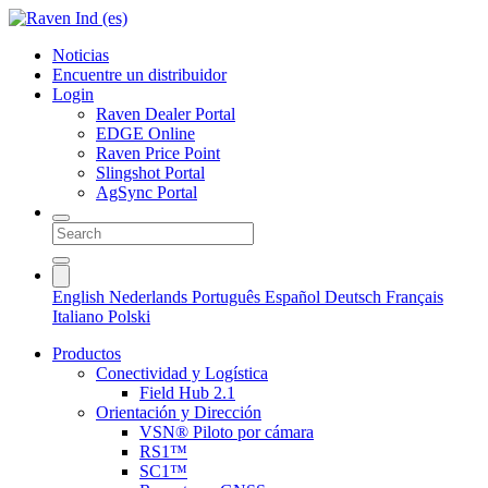
Noticias
Encuentre un distribuidor
Login
Raven Dealer Portal
EDGE Online
Raven Price Point
Slingshot Portal
AgSync Portal
English
Nederlands
Português
Español
Deutsch
Français
Italiano
Polski
Productos
Conectividad y Logística
Field Hub 2.1
Orientación y Dirección
VSN® Piloto por cámara
RS1™
SC1™