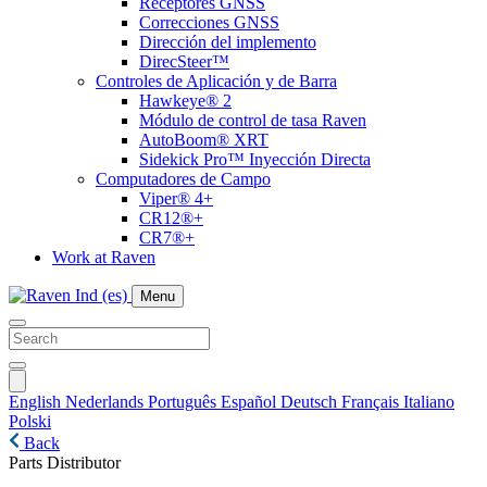
Receptores GNSS
Correcciones GNSS
Dirección del implemento
DirecSteer™
Controles de Aplicación y de Barra
Hawkeye® 2
Módulo de control de tasa Raven
AutoBoom® XRT
Sidekick Pro™ Inyección Directa
Computadores de Campo
Viper® 4+
CR12®+
CR7®+
Work at Raven
Menu
English
Nederlands
Português
Español
Deutsch
Français
Italiano
Polski
Back
Parts Distributor