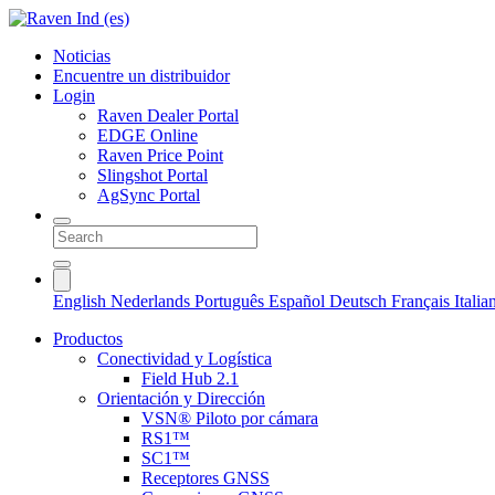
Noticias
Encuentre un distribuidor
Login
Raven Dealer Portal
EDGE Online
Raven Price Point
Slingshot Portal
AgSync Portal
English
Nederlands
Português
Español
Deutsch
Français
Itali
Productos
Conectividad y Logística
Field Hub 2.1
Orientación y Dirección
VSN® Piloto por cámara
RS1™
SC1™
Receptores GNSS