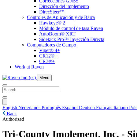
Correcciones GNSS
Dirección del implemento
DirecSteer™
Controles de Aplicación y de Barra
Hawkeye® 2
Módulo de control de tasa Raven
AutoBoom® XRT
Sidekick Pro™ Inyección Directa
Computadores de Campo
Viper® 4+
CR12®+
CR7®+
Work at Raven
Menu
English
Nederlands
Português
Español
Deutsch
Français
Italiano
Pols
Back
Authorized
Tri-County Implement, Inc. - S