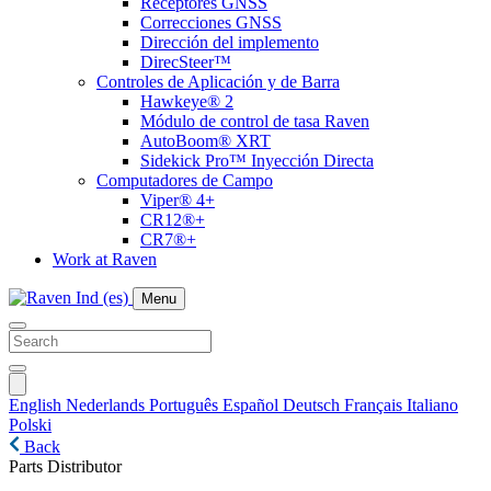
Receptores GNSS
Correcciones GNSS
Dirección del implemento
DirecSteer™
Controles de Aplicación y de Barra
Hawkeye® 2
Módulo de control de tasa Raven
AutoBoom® XRT
Sidekick Pro™ Inyección Directa
Computadores de Campo
Viper® 4+
CR12®+
CR7®+
Work at Raven
Menu
English
Nederlands
Português
Español
Deutsch
Français
Italiano
Polski
Back
Parts Distributor