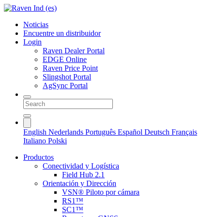
Noticias
Encuentre un distribuidor
Login
Raven Dealer Portal
EDGE Online
Raven Price Point
Slingshot Portal
AgSync Portal
English
Nederlands
Português
Español
Deutsch
Français
Italiano
Polski
Productos
Conectividad y Logística
Field Hub 2.1
Orientación y Dirección
VSN® Piloto por cámara
RS1™
SC1™