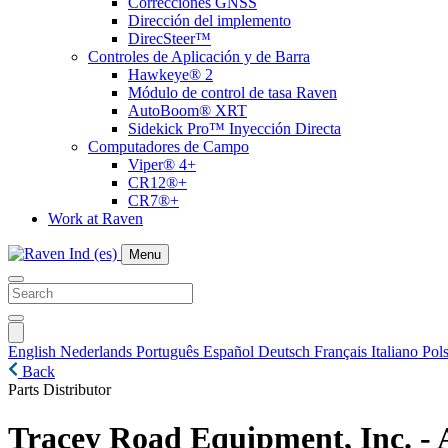
Correcciones GNSS
Dirección del implemento
DirecSteer™
Controles de Aplicación y de Barra
Hawkeye® 2
Módulo de control de tasa Raven
AutoBoom® XRT
Sidekick Pro™ Inyección Directa
Computadores de Campo
Viper® 4+
CR12®+
CR7®+
Work at Raven
Menu
English
Nederlands
Português
Español
Deutsch
Français
Italiano
Pols
Back
Parts Distributor
Tracey Road Equipment, Inc. -