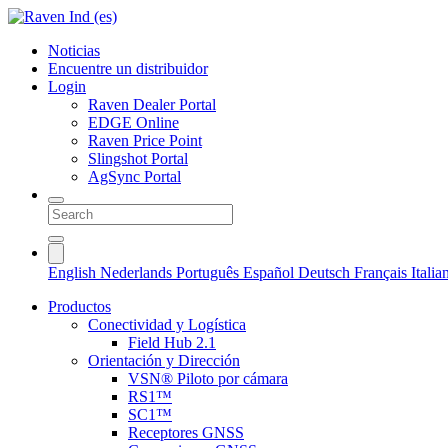
Noticias
Encuentre un distribuidor
Login
Raven Dealer Portal
EDGE Online
Raven Price Point
Slingshot Portal
AgSync Portal
English
Nederlands
Português
Español
Deutsch
Français
Itali
Productos
Conectividad y Logística
Field Hub 2.1
Orientación y Dirección
VSN® Piloto por cámara
RS1™
SC1™
Receptores GNSS