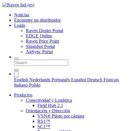
Noticias
Encuentre un distribuidor
Login
Raven Dealer Portal
EDGE Online
Raven Price Point
Slingshot Portal
AgSync Portal
English
Nederlands
Português
Español
Deutsch
Français
Italiano
Polski
Productos
Conectividad y Logística
Field Hub 2.1
Orientación y Dirección
VSN® Piloto por cámara
RS1™
SC1™