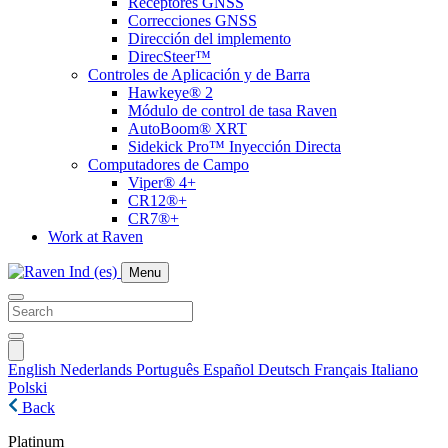
Receptores GNSS
Correcciones GNSS
Dirección del implemento
DirecSteer™
Controles de Aplicación y de Barra
Hawkeye® 2
Módulo de control de tasa Raven
AutoBoom® XRT
Sidekick Pro™ Inyección Directa
Computadores de Campo
Viper® 4+
CR12®+
CR7®+
Work at Raven
Menu
English
Nederlands
Português
Español
Deutsch
Français
Italiano
Polski
Back
Platinum