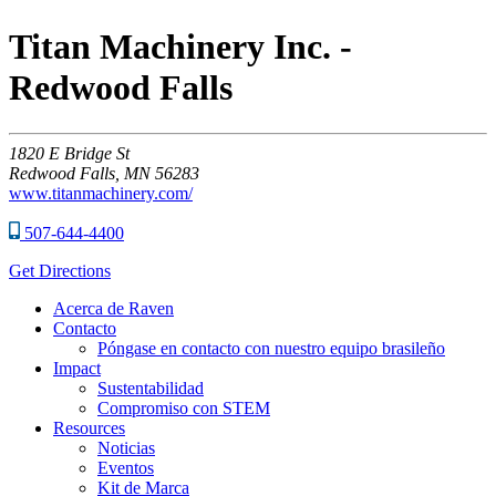
Titan Machinery Inc. -
Redwood Falls
1820
E Bridge St
Redwood Falls,
MN
56283
www.titanmachinery.com/
507-644-4400
Get Directions
Acerca de Raven
Contacto
Póngase en contacto con nuestro equipo brasileño
Impact
Sustentabilidad
Compromiso con STEM
Resources
Noticias
Eventos
Kit de Marca