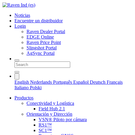
Noticias
Encuentre un distribuidor
Login
Raven Dealer Portal
EDGE Online
Raven Price Point
Slingshot Portal
AgSync Portal
English
Nederlands
Português
Español
Deutsch
Français
Italiano
Polski
Productos
Conectividad y Logística
Field Hub 2.1
Orientación y Dirección
VSN® Piloto por cámara
RS1™
SC1™