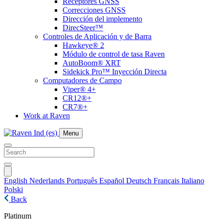
Receptores GNSS
Correcciones GNSS
Dirección del implemento
DirecSteer™
Controles de Aplicación y de Barra
Hawkeye® 2
Módulo de control de tasa Raven
AutoBoom® XRT
Sidekick Pro™ Inyección Directa
Computadores de Campo
Viper® 4+
CR12®+
CR7®+
Work at Raven
Menu
English
Nederlands
Português
Español
Deutsch
Français
Italiano
Polski
Back
Platinum