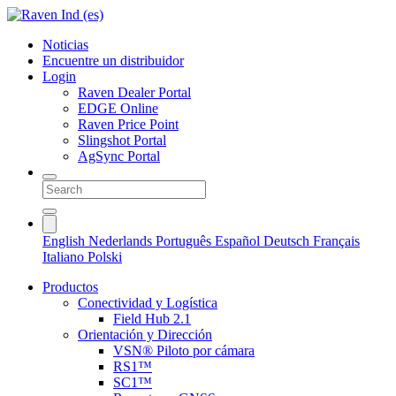
Noticias
Encuentre un distribuidor
Login
Raven Dealer Portal
EDGE Online
Raven Price Point
Slingshot Portal
AgSync Portal
English
Nederlands
Português
Español
Deutsch
Français
Italiano
Polski
Productos
Conectividad y Logística
Field Hub 2.1
Orientación y Dirección
VSN® Piloto por cámara
RS1™
SC1™