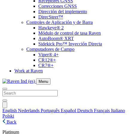
Receptores GNSS
Correcciones GNSS
Dirección del implemento
DirecSteer™
Controles de Aplicación y de Barra
Hawkeye® 2
Módulo de control de tasa Raven
AutoBoom® XRT
Sidekick Pro™ Inyección Directa
Computadores de Campo
Viper® 4+
CR12®+
CR7®+
Work at Raven
Menu
English
Nederlands
Português
Español
Deutsch
Français
Italiano
Polski
Back
Platinum