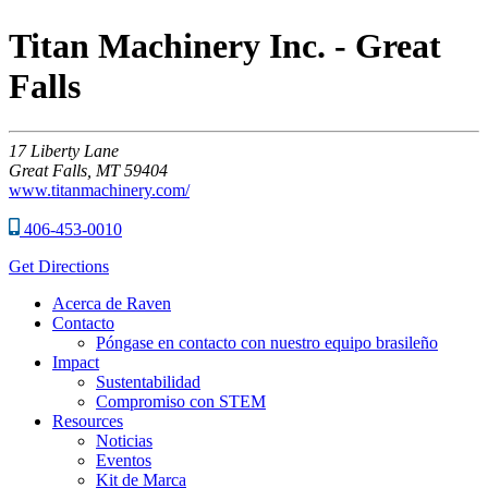
Titan Machinery Inc. - Great
Falls
17
Liberty Lane
Great Falls,
MT
59404
www.titanmachinery.com/
406-453-0010
Get Directions
Acerca de Raven
Contacto
Póngase en contacto con nuestro equipo brasileño
Impact
Sustentabilidad
Compromiso con STEM
Resources
Noticias
Eventos
Kit de Marca