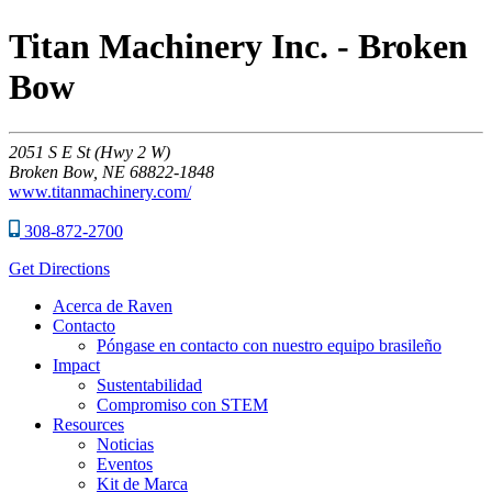
Titan Machinery Inc. - Broken
Bow
2051
S E St (Hwy 2 W)
Broken Bow,
NE
68822-1848
www.titanmachinery.com/
308-872-2700
Get Directions
Acerca de Raven
Contacto
Póngase en contacto con nuestro equipo brasileño
Impact
Sustentabilidad
Compromiso con STEM
Resources
Noticias
Eventos
Kit de Marca