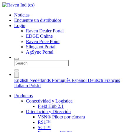
Noticias
Encuentre un distribuidor
Login
Raven Dealer Portal
EDGE Online
Raven Price Point
Slingshot Portal
AgSync Portal
English
Nederlands
Português
Español
Deutsch
Français
Italiano
Polski
Productos
Conectividad y Logística
Field Hub 2.1
Orientación y Dirección
VSN® Piloto por cámara
RS1™
SC1™