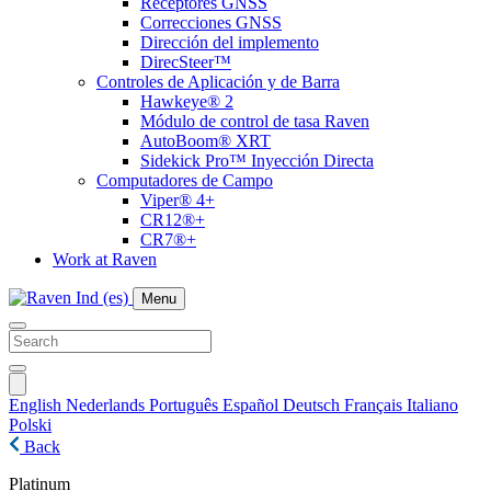
Receptores GNSS
Correcciones GNSS
Dirección del implemento
DirecSteer™
Controles de Aplicación y de Barra
Hawkeye® 2
Módulo de control de tasa Raven
AutoBoom® XRT
Sidekick Pro™ Inyección Directa
Computadores de Campo
Viper® 4+
CR12®+
CR7®+
Work at Raven
Menu
English
Nederlands
Português
Español
Deutsch
Français
Italiano
Polski
Back
Platinum