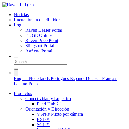
Noticias
Encuentre un distribuidor
Login
Raven Dealer Portal
EDGE Online
Raven Price Point
Slingshot Portal
AgSync Portal
English
Nederlands
Português
Español
Deutsch
Français
Italiano
Polski
Productos
Conectividad y Logística
Field Hub 2.1
Orientación y Dirección
VSN® Piloto por cámara
RS1™
SC1™