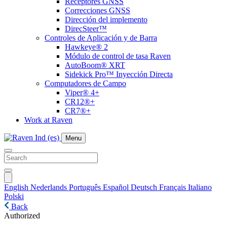
Receptores GNSS
Correcciones GNSS
Dirección del implemento
DirecSteer™
Controles de Aplicación y de Barra
Hawkeye® 2
Módulo de control de tasa Raven
AutoBoom® XRT
Sidekick Pro™ Inyección Directa
Computadores de Campo
Viper® 4+
CR12®+
CR7®+
Work at Raven
Menu
English
Nederlands
Português
Español
Deutsch
Français
Italiano
Polski
Back
Authorized