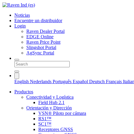
Noticias
Encuentre un distribuidor
Login
Raven Dealer Portal
EDGE Online
Raven Price Point
Slingshot Portal
AgSync Portal
English
Nederlands
Português
Español
Deutsch
Français
Itali
Productos
Conectividad y Logística
Field Hub 2.1
Orientación y Dirección
VSN® Piloto por cámara
RS1™
SC1™
Receptores GNSS