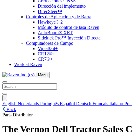
Correcciones GNSS
Dirección del implemento
DirecSteer™
Controles de Aplicación y de Barra
Hawkeye® 2
Módulo de control de tasa Raven
AutoBoom® XRT
Sidekick Pro™ Inyección Directa
Computadores de Campo
Viper® 4+
CR12®+
CR7®+
Work at Raven
Menu
English
Nederlands
Português
Español
Deutsch
Français
Italiano
Pols
Back
Parts Distributor
The Vernon Dell Tractor Sales 