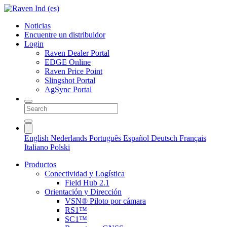
Noticias
Encuentre un distribuidor
Login
Raven Dealer Portal
EDGE Online
Raven Price Point
Slingshot Portal
AgSync Portal
English
Nederlands
Português
Español
Deutsch
Français
Italiano
Polski
Productos
Conectividad y Logística
Field Hub 2.1
Orientación y Dirección
VSN® Piloto por cámara
RS1™
SC1™