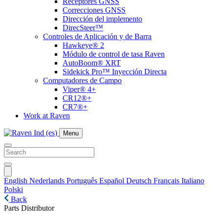
Receptores GNSS
Correcciones GNSS
Dirección del implemento
DirecSteer™
Controles de Aplicación y de Barra
Hawkeye® 2
Módulo de control de tasa Raven
AutoBoom® XRT
Sidekick Pro™ Inyección Directa
Computadores de Campo
Viper® 4+
CR12®+
CR7®+
Work at Raven
Menu
English
Nederlands
Português
Español
Deutsch
Français
Italiano
Polski
Back
Parts Distributor