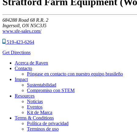
Stratford Farm Equipment (Woo
684288
Road 68 R.R. 2
Ingersoll,
ON
N5C3J5
www.sfe-sales.com/
519-423-6264
Get Directions
Acerca de Raven
Contacto
Póngase en contacto con nuestro equipo brasileño
Impact
Sustentabilidad
Compromiso con STEM
Resources
Noticias
Eventos
Kit de Marca
Terms & Conditions
Política de privacidad
Terminos de uso