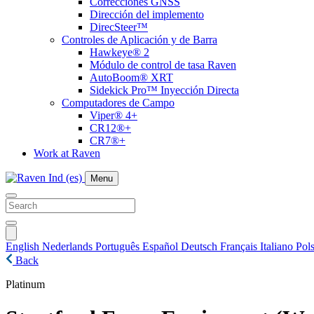
Correcciones GNSS
Dirección del implemento
DirecSteer™
Controles de Aplicación y de Barra
Hawkeye® 2
Módulo de control de tasa Raven
AutoBoom® XRT
Sidekick Pro™ Inyección Directa
Computadores de Campo
Viper® 4+
CR12®+
CR7®+
Work at Raven
Menu
English
Nederlands
Português
Español
Deutsch
Français
Italiano
Pols
Back
Platinum