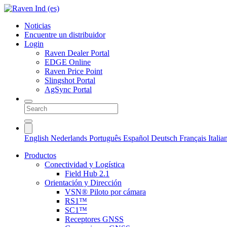
Noticias
Encuentre un distribuidor
Login
Raven Dealer Portal
EDGE Online
Raven Price Point
Slingshot Portal
AgSync Portal
English
Nederlands
Português
Español
Deutsch
Français
Itali
Productos
Conectividad y Logística
Field Hub 2.1
Orientación y Dirección
VSN® Piloto por cámara
RS1™
SC1™
Receptores GNSS