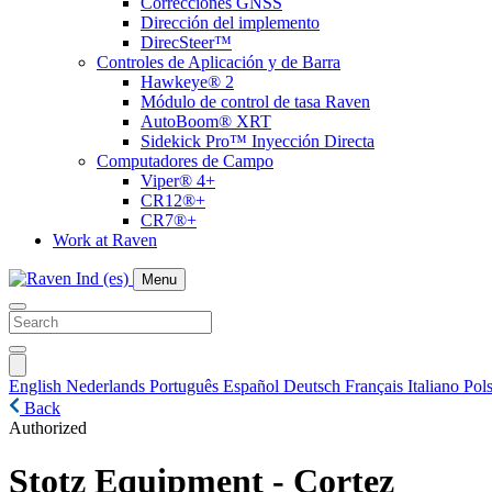
Correcciones GNSS
Dirección del implemento
DirecSteer™
Controles de Aplicación y de Barra
Hawkeye® 2
Módulo de control de tasa Raven
AutoBoom® XRT
Sidekick Pro™ Inyección Directa
Computadores de Campo
Viper® 4+
CR12®+
CR7®+
Work at Raven
Menu
English
Nederlands
Português
Español
Deutsch
Français
Italiano
Pols
Back
Authorized
Stotz Equipment - Cortez