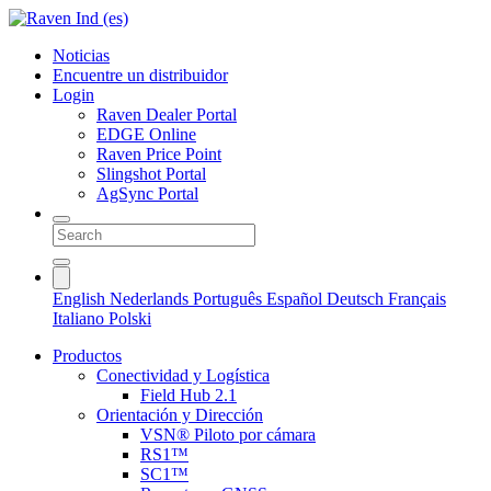
Noticias
Encuentre un distribuidor
Login
Raven Dealer Portal
EDGE Online
Raven Price Point
Slingshot Portal
AgSync Portal
English
Nederlands
Português
Español
Deutsch
Français
Italiano
Polski
Productos
Conectividad y Logística
Field Hub 2.1
Orientación y Dirección
VSN® Piloto por cámara
RS1™
SC1™