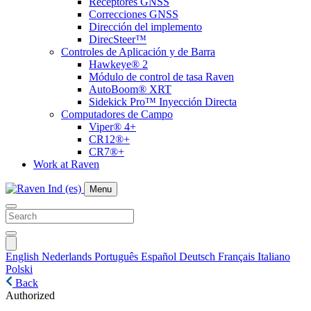
Receptores GNSS
Correcciones GNSS
Dirección del implemento
DirecSteer™
Controles de Aplicación y de Barra
Hawkeye® 2
Módulo de control de tasa Raven
AutoBoom® XRT
Sidekick Pro™ Inyección Directa
Computadores de Campo
Viper® 4+
CR12®+
CR7®+
Work at Raven
Menu
English
Nederlands
Português
Español
Deutsch
Français
Italiano
Polski
Back
Authorized