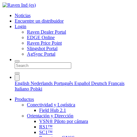
Noticias
Encuentre un distribuidor
Login
Raven Dealer Portal
EDGE Online
Raven Price Point
Slingshot Portal
AgSync Portal
English
Nederlands
Português
Español
Deutsch
Français
Italiano
Polski
Productos
Conectividad y Logística
Field Hub 2.1
Orientación y Dirección
VSN® Piloto por cámara
RS1™
SC1™