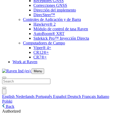
Receptores GNSS
Correcciones GNSS
Dirección del implemento
DirecSteer™
Controles de Aplicación y de Barra
Hawkeye® 2
Módulo de control de tasa Raven
AutoBoom® XRT
Sidekick Pro™ Inyección Directa
Computadores de Campo
Viper® 4+
CR12®+
CR7®+
Work at Raven
Menu
English
Nederlands
Português
Español
Deutsch
Français
Italiano
Polski
Back
Authorized