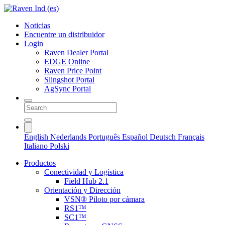
Noticias
Encuentre un distribuidor
Login
Raven Dealer Portal
EDGE Online
Raven Price Point
Slingshot Portal
AgSync Portal
English
Nederlands
Português
Español
Deutsch
Français
Italiano
Polski
Productos
Conectividad y Logística
Field Hub 2.1
Orientación y Dirección
VSN® Piloto por cámara
RS1™
SC1™