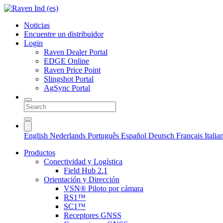
Noticias
Encuentre un distribuidor
Login
Raven Dealer Portal
EDGE Online
Raven Price Point
Slingshot Portal
AgSync Portal
English
Nederlands
Português
Español
Deutsch
Français
Itali
Productos
Conectividad y Logística
Field Hub 2.1
Orientación y Dirección
VSN® Piloto por cámara
RS1™
SC1™
Receptores GNSS