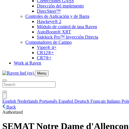
Correcciones GNSS
Dirección del implemento
DirecSteer™
Controles de Aplicación y de Barra
Hawkeye® 2
Módulo de control de tasa Raven
AutoBoom® XRT
Sidekick Pro™ Inyección Directa
Computadores de Campo
Viper® 4+
CR12®+
CR7®+
Work at Raven
Menu
English
Nederlands
Português
Español
Deutsch
Français
Italiano
Pols
Back
Authorized
SEMAT Notre Dame d'Allencon