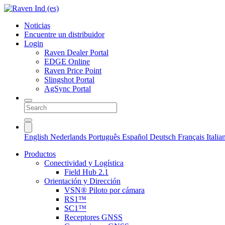
Noticias
Encuentre un distribuidor
Login
Raven Dealer Portal
EDGE Online
Raven Price Point
Slingshot Portal
AgSync Portal
English
Nederlands
Português
Español
Deutsch
Français
Itali
Productos
Conectividad y Logística
Field Hub 2.1
Orientación y Dirección
VSN® Piloto por cámara
RS1™
SC1™
Receptores GNSS