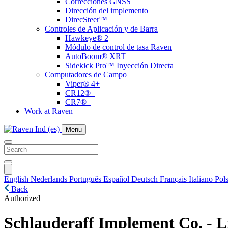
Correcciones GNSS
Dirección del implemento
DirecSteer™
Controles de Aplicación y de Barra
Hawkeye® 2
Módulo de control de tasa Raven
AutoBoom® XRT
Sidekick Pro™ Inyección Directa
Computadores de Campo
Viper® 4+
CR12®+
CR7®+
Work at Raven
Menu
English
Nederlands
Português
Español
Deutsch
Français
Italiano
Pols
Back
Authorized
Schlauderaff Implement Co. - Li