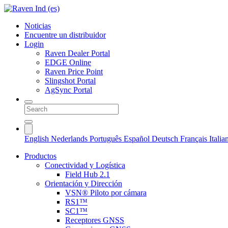
Noticias
Encuentre un distribuidor
Login
Raven Dealer Portal
EDGE Online
Raven Price Point
Slingshot Portal
AgSync Portal
English
Nederlands
Português
Español
Deutsch
Français
Itali
Productos
Conectividad y Logística
Field Hub 2.1
Orientación y Dirección
VSN® Piloto por cámara
RS1™
SC1™
Receptores GNSS