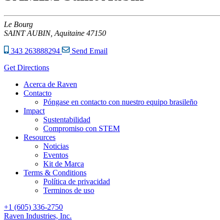
Le Bourg
SAINT AUBIN,
Aquitaine
47150
343 263888294
Send Email
Get Directions
Acerca de Raven
Contacto
Póngase en contacto con nuestro equipo brasileño
Impact
Sustentabilidad
Compromiso con STEM
Resources
Noticias
Eventos
Kit de Marca
Terms & Conditions
Política de privacidad
Terminos de uso
+1 (605) 336-2750
Raven Industries, Inc.