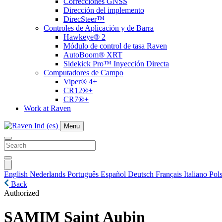
Correcciones GNSS
Dirección del implemento
DirecSteer™
Controles de Aplicación y de Barra
Hawkeye® 2
Módulo de control de tasa Raven
AutoBoom® XRT
Sidekick Pro™ Inyección Directa
Computadores de Campo
Viper® 4+
CR12®+
CR7®+
Work at Raven
Menu
English
Nederlands
Português
Español
Deutsch
Français
Italiano
Pols
Back
Authorized
SAMIM Saint Aubin