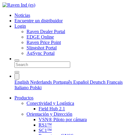
Noticias
Encuentre un distribuidor
Login
Raven Dealer Portal
EDGE Online
Raven Price Point
Slingshot Portal
AgSync Portal
English
Nederlands
Português
Español
Deutsch
Français
Italiano
Polski
Productos
Conectividad y Logística
Field Hub 2.1
Orientación y Dirección
VSN® Piloto por cámara
RS1™
SC1™