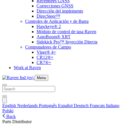
Receptores GNSS
Correcciones GNSS
Dirección del implemento
DirecSteer™
Controles de Aplicación y de Barra
Hawkeye® 2
Módulo de control de tasa Raven
AutoBoom® XRT
Sidekick Pro™ Inyección Directa
Computadores de Campo
Viper® 4+
CR12®+
CR7®+
Work at Raven
Menu
English
Nederlands
Português
Español
Deutsch
Français
Italiano
Polski
Back
Parts Distributor