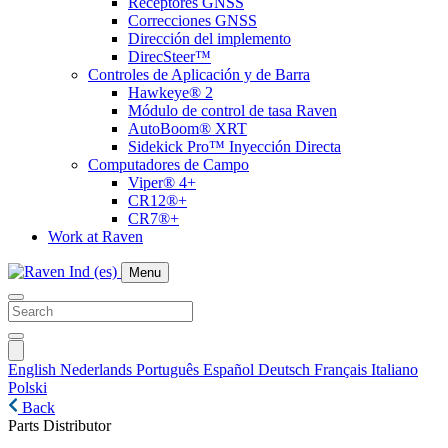
Receptores GNSS
Correcciones GNSS
Dirección del implemento
DirecSteer™
Controles de Aplicación y de Barra
Hawkeye® 2
Módulo de control de tasa Raven
AutoBoom® XRT
Sidekick Pro™ Inyección Directa
Computadores de Campo
Viper® 4+
CR12®+
CR7®+
Work at Raven
Menu
English
Nederlands
Português
Español
Deutsch
Français
Italiano
Polski
Back
Parts Distributor