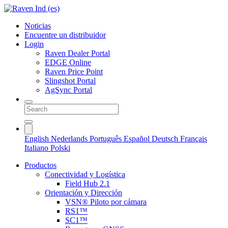
Noticias
Encuentre un distribuidor
Login
Raven Dealer Portal
EDGE Online
Raven Price Point
Slingshot Portal
AgSync Portal
English
Nederlands
Português
Español
Deutsch
Français
Italiano
Polski
Productos
Conectividad y Logística
Field Hub 2.1
Orientación y Dirección
VSN® Piloto por cámara
RS1™
SC1™