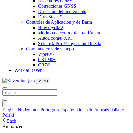
Receptores GNSS
Correcciones GNSS
Dirección del implemento
DirecSteer™
Controles de Aplicación y de Barra
Hawkeye® 2
Módulo de control de tasa Raven
AutoBoom® XRT
Sidekick Pro™ Inyección Directa
Computadores de Campo
Viper® 4+
CR12®+
CR7®+
Work at Raven
Menu
English
Nederlands
Português
Español
Deutsch
Français
Italiano
Polski
Back
Authorized