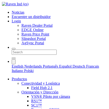
Noticias
Encuentre un distribuidor
Login
Raven Dealer Portal
EDGE Online
Raven Price Point
Slingshot Portal
AgSync Portal
English
Nederlands
Português
Español
Deutsch
Français
Italiano
Polski
Productos
Conectividad y Logística
Field Hub 2.1
Orientación y Dirección
VSN® Piloto por cámara
RS1™
SC1™