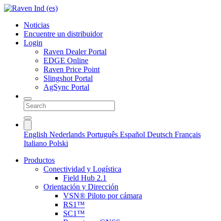
Noticias
Encuentre un distribuidor
Login
Raven Dealer Portal
EDGE Online
Raven Price Point
Slingshot Portal
AgSync Portal
English
Nederlands
Português
Español
Deutsch
Français
Italiano
Polski
Productos
Conectividad y Logística
Field Hub 2.1
Orientación y Dirección
VSN® Piloto por cámara
RS1™
SC1™