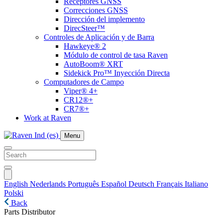
Receptores GNSS
Correcciones GNSS
Dirección del implemento
DirecSteer™
Controles de Aplicación y de Barra
Hawkeye® 2
Módulo de control de tasa Raven
AutoBoom® XRT
Sidekick Pro™ Inyección Directa
Computadores de Campo
Viper® 4+
CR12®+
CR7®+
Work at Raven
Menu
English
Nederlands
Português
Español
Deutsch
Français
Italiano
Polski
Back
Parts Distributor