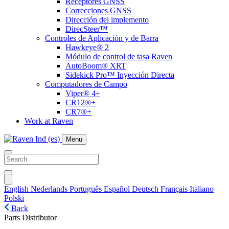
Receptores GNSS
Correcciones GNSS
Dirección del implemento
DirecSteer™
Controles de Aplicación y de Barra
Hawkeye® 2
Módulo de control de tasa Raven
AutoBoom® XRT
Sidekick Pro™ Inyección Directa
Computadores de Campo
Viper® 4+
CR12®+
CR7®+
Work at Raven
Menu
English
Nederlands
Português
Español
Deutsch
Français
Italiano
Polski
Back
Parts Distributor