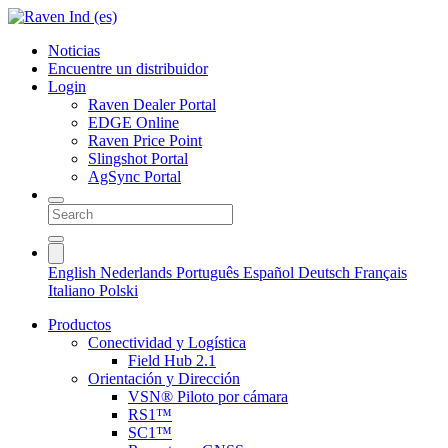
Noticias
Encuentre un distribuidor
Login
Raven Dealer Portal
EDGE Online
Raven Price Point
Slingshot Portal
AgSync Portal
English
Nederlands
Português
Español
Deutsch
Français
Italiano
Polski
Productos
Conectividad y Logística
Field Hub 2.1
Orientación y Dirección
VSN® Piloto por cámara
RS1™
SC1™