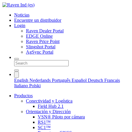
Noticias
Encuentre un distribuidor
Login
Raven Dealer Portal
EDGE Online
Raven Price Point
Slingshot Portal
AgSync Portal
English
Nederlands
Português
Español
Deutsch
Français
Italiano
Polski
Productos
Conectividad y Logística
Field Hub 2.1
Orientación y Dirección
VSN® Piloto por cámara
RS1™
SC1™