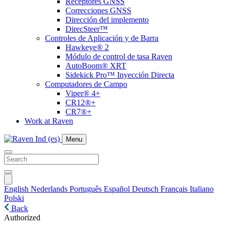
Receptores GNSS
Correcciones GNSS
Dirección del implemento
DirecSteer™
Controles de Aplicación y de Barra
Hawkeye® 2
Módulo de control de tasa Raven
AutoBoom® XRT
Sidekick Pro™ Inyección Directa
Computadores de Campo
Viper® 4+
CR12®+
CR7®+
Work at Raven
Menu
English
Nederlands
Português
Español
Deutsch
Français
Italiano
Polski
Back
Authorized