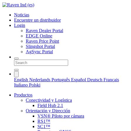
Noticias
Encuentre un distribuidor
Login
Raven Dealer Portal
EDGE Online
Raven Price Point
Slingshot Portal
AgSync Portal
English
Nederlands
Português
Español
Deutsch
Français
Italiano
Polski
Productos
Conectividad y Logística
Field Hub 2.1
Orientación y Dirección
VSN® Piloto por cámara
RS1™
SC1™