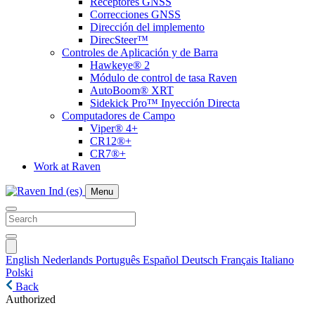
Receptores GNSS
Correcciones GNSS
Dirección del implemento
DirecSteer™
Controles de Aplicación y de Barra
Hawkeye® 2
Módulo de control de tasa Raven
AutoBoom® XRT
Sidekick Pro™ Inyección Directa
Computadores de Campo
Viper® 4+
CR12®+
CR7®+
Work at Raven
Menu
English
Nederlands
Português
Español
Deutsch
Français
Italiano
Polski
Back
Authorized