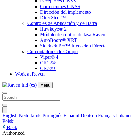
Receptores GNSS
Correcciones GNSS
Dirección del implemento
DirecSteer™
Controles de Aplicación y de Barra
Hawkeye® 2
Módulo de control de tasa Raven
AutoBoom® XRT
Sidekick Pro™ Inyección Directa
Computadores de Campo
Viper® 4+
CR12®+
CR7®+
Work at Raven
Menu
English
Nederlands
Português
Español
Deutsch
Français
Italiano
Polski
Back
Authorized