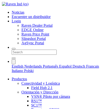
Noticias
Encuentre un distribuidor
Login
Raven Dealer Portal
EDGE Online
Raven Price Point
Slingshot Portal
AgSync Portal
English
Nederlands
Português
Español
Deutsch
Français
Italiano
Polski
Productos
Conectividad y Logística
Field Hub 2.1
Orientación y Dirección
VSN® Piloto por cámara
RS1™
SC1™