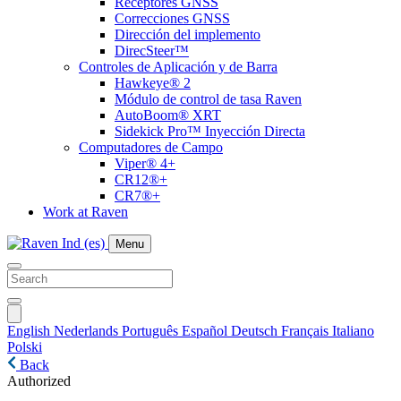
Receptores GNSS
Correcciones GNSS
Dirección del implemento
DirecSteer™
Controles de Aplicación y de Barra
Hawkeye® 2
Módulo de control de tasa Raven
AutoBoom® XRT
Sidekick Pro™ Inyección Directa
Computadores de Campo
Viper® 4+
CR12®+
CR7®+
Work at Raven
Menu
English
Nederlands
Português
Español
Deutsch
Français
Italiano
Polski
Back
Authorized