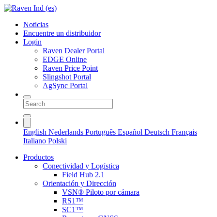
Noticias
Encuentre un distribuidor
Login
Raven Dealer Portal
EDGE Online
Raven Price Point
Slingshot Portal
AgSync Portal
English
Nederlands
Português
Español
Deutsch
Français
Italiano
Polski
Productos
Conectividad y Logística
Field Hub 2.1
Orientación y Dirección
VSN® Piloto por cámara
RS1™
SC1™