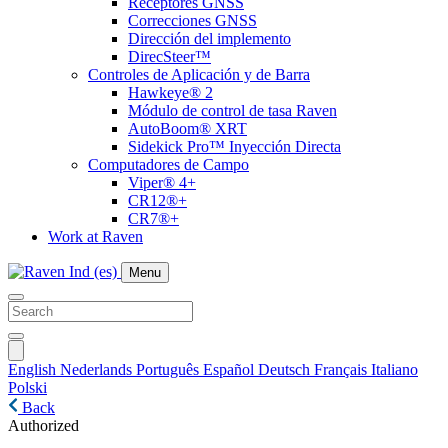
Receptores GNSS
Correcciones GNSS
Dirección del implemento
DirecSteer™
Controles de Aplicación y de Barra
Hawkeye® 2
Módulo de control de tasa Raven
AutoBoom® XRT
Sidekick Pro™ Inyección Directa
Computadores de Campo
Viper® 4+
CR12®+
CR7®+
Work at Raven
Menu
English
Nederlands
Português
Español
Deutsch
Français
Italiano
Polski
Back
Authorized