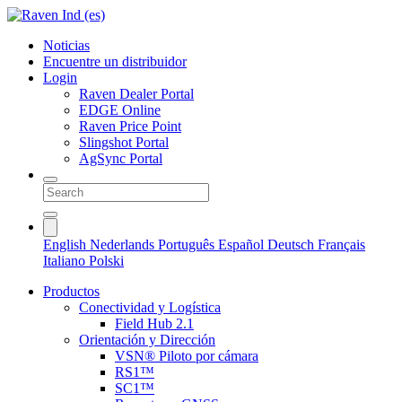
Noticias
Encuentre un distribuidor
Login
Raven Dealer Portal
EDGE Online
Raven Price Point
Slingshot Portal
AgSync Portal
English
Nederlands
Português
Español
Deutsch
Français
Italiano
Polski
Productos
Conectividad y Logística
Field Hub 2.1
Orientación y Dirección
VSN® Piloto por cámara
RS1™
SC1™