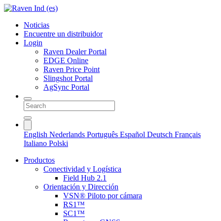
Noticias
Encuentre un distribuidor
Login
Raven Dealer Portal
EDGE Online
Raven Price Point
Slingshot Portal
AgSync Portal
English
Nederlands
Português
Español
Deutsch
Français
Italiano
Polski
Productos
Conectividad y Logística
Field Hub 2.1
Orientación y Dirección
VSN® Piloto por cámara
RS1™
SC1™