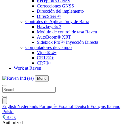
Receptores GNSS
Correcciones GNSS
Dirección del implemento
DirecSteer™
Controles de Aplicación y de Barra
Hawkeye® 2
Módulo de control de tasa Raven
AutoBoom® XRT
Sidekick Pro™ Inyección Directa
Computadores de Campo
Viper® 4+
CR12®+
CR7®+
Work at Raven
Menu
English
Nederlands
Português
Español
Deutsch
Français
Italiano
Polski
Back
Authorized