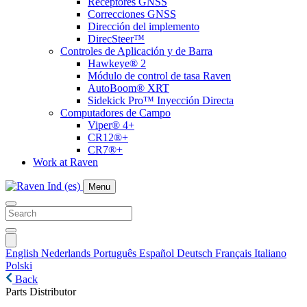
Receptores GNSS
Correcciones GNSS
Dirección del implemento
DirecSteer™
Controles de Aplicación y de Barra
Hawkeye® 2
Módulo de control de tasa Raven
AutoBoom® XRT
Sidekick Pro™ Inyección Directa
Computadores de Campo
Viper® 4+
CR12®+
CR7®+
Work at Raven
Menu
English
Nederlands
Português
Español
Deutsch
Français
Italiano
Polski
Back
Parts Distributor