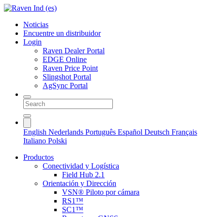
Noticias
Encuentre un distribuidor
Login
Raven Dealer Portal
EDGE Online
Raven Price Point
Slingshot Portal
AgSync Portal
English
Nederlands
Português
Español
Deutsch
Français
Italiano
Polski
Productos
Conectividad y Logística
Field Hub 2.1
Orientación y Dirección
VSN® Piloto por cámara
RS1™
SC1™