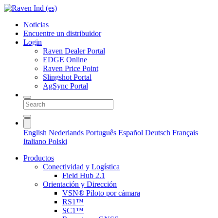
Noticias
Encuentre un distribuidor
Login
Raven Dealer Portal
EDGE Online
Raven Price Point
Slingshot Portal
AgSync Portal
English
Nederlands
Português
Español
Deutsch
Français
Italiano
Polski
Productos
Conectividad y Logística
Field Hub 2.1
Orientación y Dirección
VSN® Piloto por cámara
RS1™
SC1™