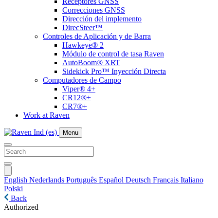
Receptores GNSS
Correcciones GNSS
Dirección del implemento
DirecSteer™
Controles de Aplicación y de Barra
Hawkeye® 2
Módulo de control de tasa Raven
AutoBoom® XRT
Sidekick Pro™ Inyección Directa
Computadores de Campo
Viper® 4+
CR12®+
CR7®+
Work at Raven
Menu
English
Nederlands
Português
Español
Deutsch
Français
Italiano
Polski
Back
Authorized