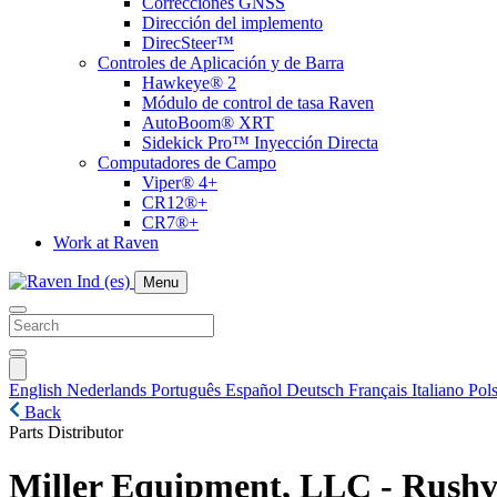
Correcciones GNSS
Dirección del implemento
DirecSteer™
Controles de Aplicación y de Barra
Hawkeye® 2
Módulo de control de tasa Raven
AutoBoom® XRT
Sidekick Pro™ Inyección Directa
Computadores de Campo
Viper® 4+
CR12®+
CR7®+
Work at Raven
Menu
English
Nederlands
Português
Español
Deutsch
Français
Italiano
Pols
Back
Parts Distributor
Miller Equipment, LLC - Rushvi