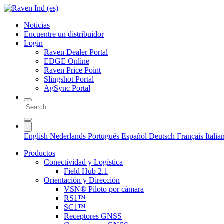
Noticias
Encuentre un distribuidor
Login
Raven Dealer Portal
EDGE Online
Raven Price Point
Slingshot Portal
AgSync Portal
English
Nederlands
Português
Español
Deutsch
Français
Itali
Productos
Conectividad y Logística
Field Hub 2.1
Orientación y Dirección
VSN® Piloto por cámara
RS1™
SC1™
Receptores GNSS