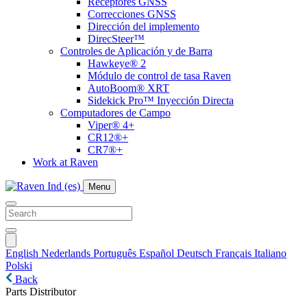
Receptores GNSS
Correcciones GNSS
Dirección del implemento
DirecSteer™
Controles de Aplicación y de Barra
Hawkeye® 2
Módulo de control de tasa Raven
AutoBoom® XRT
Sidekick Pro™ Inyección Directa
Computadores de Campo
Viper® 4+
CR12®+
CR7®+
Work at Raven
Menu
English
Nederlands
Português
Español
Deutsch
Français
Italiano
Polski
Back
Parts Distributor