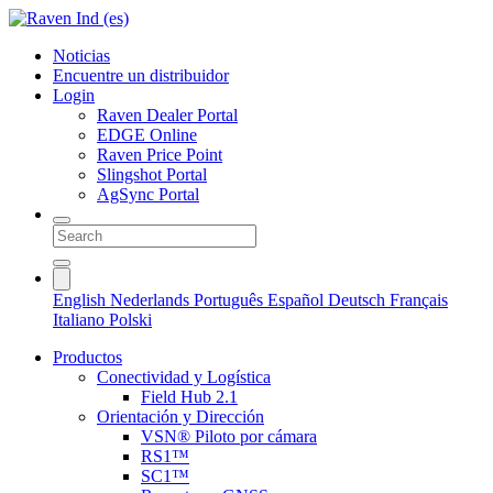
Noticias
Encuentre un distribuidor
Login
Raven Dealer Portal
EDGE Online
Raven Price Point
Slingshot Portal
AgSync Portal
English
Nederlands
Português
Español
Deutsch
Français
Italiano
Polski
Productos
Conectividad y Logística
Field Hub 2.1
Orientación y Dirección
VSN® Piloto por cámara
RS1™
SC1™