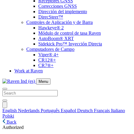
Receptores GNSS
Correcciones GNSS
Dirección del implemento
DirecSteer™
Controles de Aplicación y de Barra
Hawkeye® 2
Módulo de control de tasa Raven
AutoBoom® XRT
Sidekick Pro™ Inyección Directa
Computadores de Campo
Viper® 4+
CR12®+
CR7®+
Work at Raven
Menu
English
Nederlands
Português
Español
Deutsch
Français
Italiano
Polski
Back
Authorized