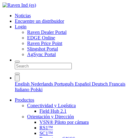
Noticias
Encuentre un distribuidor
Login
Raven Dealer Portal
EDGE Online
Raven Price Point
Slingshot Portal
AgSync Portal
English
Nederlands
Português
Español
Deutsch
Français
Italiano
Polski
Productos
Conectividad y Logística
Field Hub 2.1
Orientación y Dirección
VSN® Piloto por cámara
RS1™
SC1™