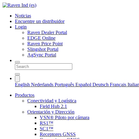
Noticias
Encuentre un distribuidor
Login
Raven Dealer Portal
EDGE Online
Raven Price Point
Slingshot Portal
AgSync Portal
English
Nederlands
Português
Español
Deutsch
Français
Itali
Productos
Conectividad y Logística
Field Hub 2.1
Orientación y Dirección
VSN® Piloto por cámara
RS1™
SC1™
Receptores GNSS