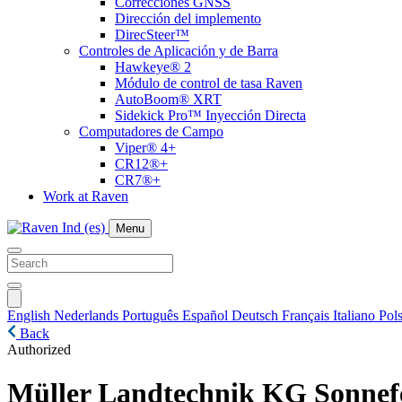
Correcciones GNSS
Dirección del implemento
DirecSteer™
Controles de Aplicación y de Barra
Hawkeye® 2
Módulo de control de tasa Raven
AutoBoom® XRT
Sidekick Pro™ Inyección Directa
Computadores de Campo
Viper® 4+
CR12®+
CR7®+
Work at Raven
Menu
English
Nederlands
Português
Español
Deutsch
Français
Italiano
Pols
Back
Authorized
Müller Landtechnik KG Sonnef