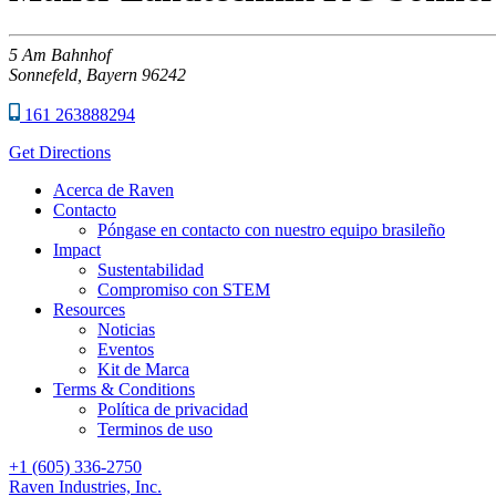
5
Am Bahnhof
Sonnefeld,
Bayern
96242
161 263888294
Get Directions
Acerca de Raven
Contacto
Póngase en contacto con nuestro equipo brasileño
Impact
Sustentabilidad
Compromiso con STEM
Resources
Noticias
Eventos
Kit de Marca
Terms & Conditions
Política de privacidad
Terminos de uso
+1 (605) 336-2750
Raven Industries, Inc.