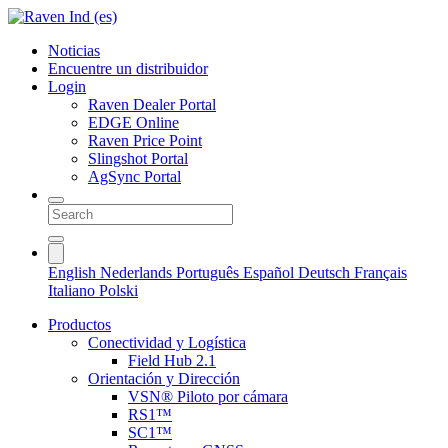
Noticias
Encuentre un distribuidor
Login
Raven Dealer Portal
EDGE Online
Raven Price Point
Slingshot Portal
AgSync Portal
English
Nederlands
Português
Español
Deutsch
Français
Italiano
Polski
Productos
Conectividad y Logística
Field Hub 2.1
Orientación y Dirección
VSN® Piloto por cámara
RS1™
SC1™