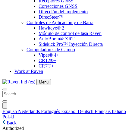
Receptores GNSS
Correcciones GNSS
Dirección del implemento
DirecSteer™
Controles de Aplicación y de Barra
Hawkeye® 2
Módulo de control de tasa Raven
AutoBoom® XRT
Sidekick Pro™ Inyección Directa
Computadores de Campo
Viper® 4+
CR12®+
CR7®+
Work at Raven
Menu
English
Nederlands
Português
Español
Deutsch
Français
Italiano
Polski
Back
Authorized