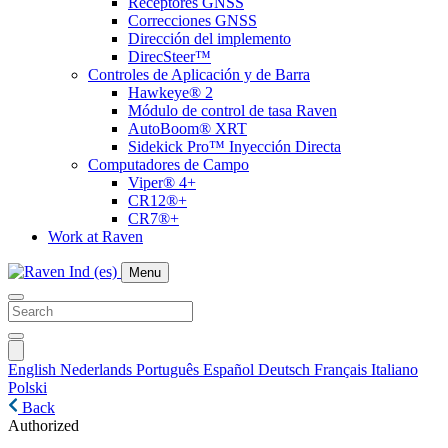
Receptores GNSS
Correcciones GNSS
Dirección del implemento
DirecSteer™
Controles de Aplicación y de Barra
Hawkeye® 2
Módulo de control de tasa Raven
AutoBoom® XRT
Sidekick Pro™ Inyección Directa
Computadores de Campo
Viper® 4+
CR12®+
CR7®+
Work at Raven
Menu
English
Nederlands
Português
Español
Deutsch
Français
Italiano
Polski
Back
Authorized