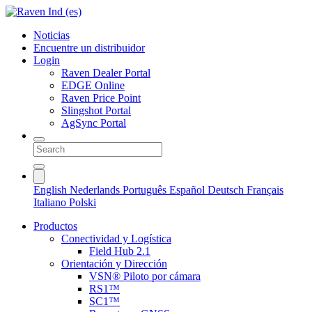
Noticias
Encuentre un distribuidor
Login
Raven Dealer Portal
EDGE Online
Raven Price Point
Slingshot Portal
AgSync Portal
English
Nederlands
Português
Español
Deutsch
Français
Italiano
Polski
Productos
Conectividad y Logística
Field Hub 2.1
Orientación y Dirección
VSN® Piloto por cámara
RS1™
SC1™