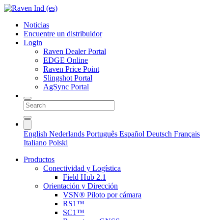
Noticias
Encuentre un distribuidor
Login
Raven Dealer Portal
EDGE Online
Raven Price Point
Slingshot Portal
AgSync Portal
English
Nederlands
Português
Español
Deutsch
Français
Italiano
Polski
Productos
Conectividad y Logística
Field Hub 2.1
Orientación y Dirección
VSN® Piloto por cámara
RS1™
SC1™