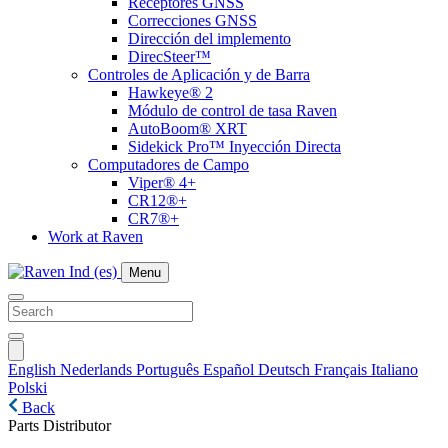
Receptores GNSS
Correcciones GNSS
Dirección del implemento
DirecSteer™
Controles de Aplicación y de Barra
Hawkeye® 2
Módulo de control de tasa Raven
AutoBoom® XRT
Sidekick Pro™ Inyección Directa
Computadores de Campo
Viper® 4+
CR12®+
CR7®+
Work at Raven
Menu
English
Nederlands
Português
Español
Deutsch
Français
Italiano
Polski
Back
Parts Distributor