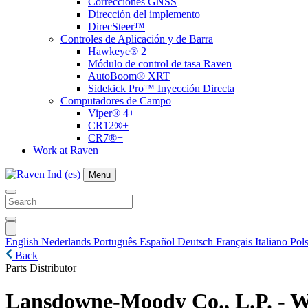
Correcciones GNSS
Dirección del implemento
DirecSteer™
Controles de Aplicación y de Barra
Hawkeye® 2
Módulo de control de tasa Raven
AutoBoom® XRT
Sidekick Pro™ Inyección Directa
Computadores de Campo
Viper® 4+
CR12®+
CR7®+
Work at Raven
Menu
English
Nederlands
Português
Español
Deutsch
Français
Italiano
Pols
Back
Parts Distributor
Lansdowne-Moody Co., L.P. - W