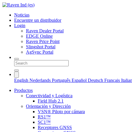
Noticias
Encuentre un distribuidor
Login
Raven Dealer Portal
EDGE Online
Raven Price Point
Slingshot Portal
AgSync Portal
English
Nederlands
Português
Español
Deutsch
Français
Itali
Productos
Conectividad y Logística
Field Hub 2.1
Orientación y Dirección
VSN® Piloto por cámara
RS1™
SC1™
Receptores GNSS