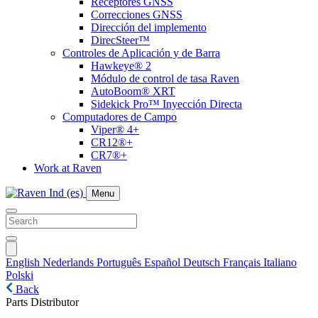
Receptores GNSS
Correcciones GNSS
Dirección del implemento
DirecSteer™
Controles de Aplicación y de Barra
Hawkeye® 2
Módulo de control de tasa Raven
AutoBoom® XRT
Sidekick Pro™ Inyección Directa
Computadores de Campo
Viper® 4+
CR12®+
CR7®+
Work at Raven
Menu
English
Nederlands
Português
Español
Deutsch
Français
Italiano
Polski
Back
Parts Distributor