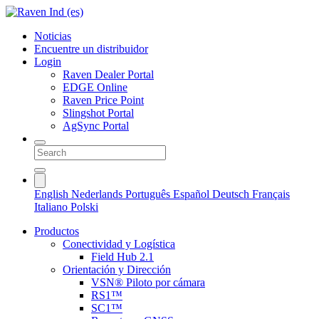
Noticias
Encuentre un distribuidor
Login
Raven Dealer Portal
EDGE Online
Raven Price Point
Slingshot Portal
AgSync Portal
English
Nederlands
Português
Español
Deutsch
Français
Italiano
Polski
Productos
Conectividad y Logística
Field Hub 2.1
Orientación y Dirección
VSN® Piloto por cámara
RS1™
SC1™