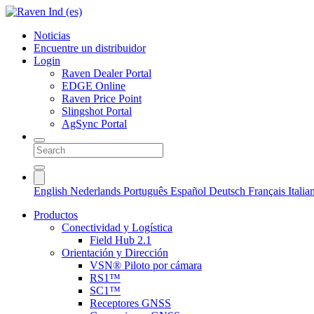
Noticias
Encuentre un distribuidor
Login
Raven Dealer Portal
EDGE Online
Raven Price Point
Slingshot Portal
AgSync Portal
English
Nederlands
Português
Español
Deutsch
Français
Itali
Productos
Conectividad y Logística
Field Hub 2.1
Orientación y Dirección
VSN® Piloto por cámara
RS1™
SC1™
Receptores GNSS