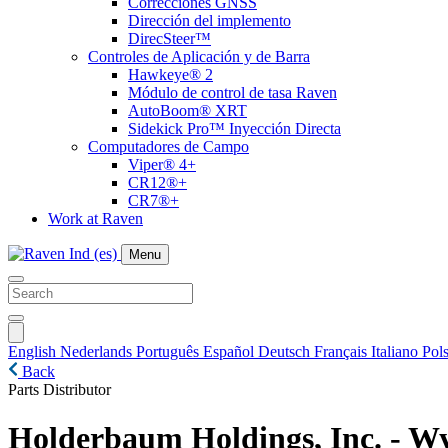
Correcciones GNSS
Dirección del implemento
DirecSteer™
Controles de Aplicación y de Barra
Hawkeye® 2
Módulo de control de tasa Raven
AutoBoom® XRT
Sidekick Pro™ Inyección Directa
Computadores de Campo
Viper® 4+
CR12®+
CR7®+
Work at Raven
Menu
English
Nederlands
Português
Español
Deutsch
Français
Italiano
Pols
Back
Parts Distributor
Holderbaum Holdings, Inc. - W