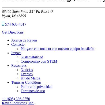
66400
State Road 331 Po Box 143
Wyatt,
IN
46595
574-633-4017
Get Directions
Acerca de Raven
Contacto
Póngase en contacto con nuestro equipo brasileño
Impact
Sustentabilidad
Compromiso con STEM
Resources
Noticias
Eventos
Kit de Marca
Terms & Conditions
Política de privacidad
Terminos de uso
+1 (605) 336-2750
Raven Industries, Inc.