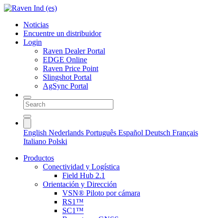
Noticias
Encuentre un distribuidor
Login
Raven Dealer Portal
EDGE Online
Raven Price Point
Slingshot Portal
AgSync Portal
English
Nederlands
Português
Español
Deutsch
Français
Italiano
Polski
Productos
Conectividad y Logística
Field Hub 2.1
Orientación y Dirección
VSN® Piloto por cámara
RS1™
SC1™