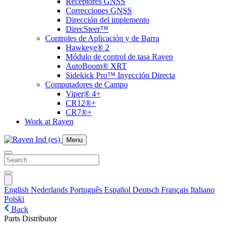
Receptores GNSS
Correcciones GNSS
Dirección del implemento
DirecSteer™
Controles de Aplicación y de Barra
Hawkeye® 2
Módulo de control de tasa Raven
AutoBoom® XRT
Sidekick Pro™ Inyección Directa
Computadores de Campo
Viper® 4+
CR12®+
CR7®+
Work at Raven
Menu
English
Nederlands
Português
Español
Deutsch
Français
Italiano
Polski
Back
Parts Distributor