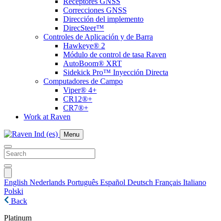
Receptores GNSS
Correcciones GNSS
Dirección del implemento
DirecSteer™
Controles de Aplicación y de Barra
Hawkeye® 2
Módulo de control de tasa Raven
AutoBoom® XRT
Sidekick Pro™ Inyección Directa
Computadores de Campo
Viper® 4+
CR12®+
CR7®+
Work at Raven
Menu
English
Nederlands
Português
Español
Deutsch
Français
Italiano
Polski
Back
Platinum