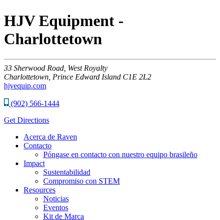
HJV Equipment -
Charlottetown
33
Sherwood Road, West Royalty
Charlottetown,
Prince Edward Island
C1E 2L2
hjvequip.com
(902) 566-1444
Get Directions
Acerca de Raven
Contacto
Póngase en contacto con nuestro equipo brasileño
Impact
Sustentabilidad
Compromiso con STEM
Resources
Noticias
Eventos
Kit de Marca