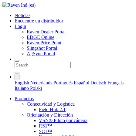
Noticias
Encuentre un distribuidor
Login
Raven Dealer Portal
EDGE Online
Raven Price Point
Slingshot Portal
AgSync Portal
English
Nederlands
Português
Español
Deutsch
Français
Italiano
Polski
Productos
Conectividad y Logística
Field Hub 2.1
Orientación y Dirección
VSN® Piloto por cámara
RS1™
SC1™